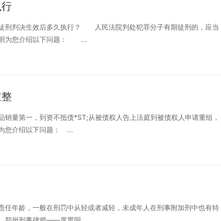
执行
刑判决生效后多久执行？ 人民法院判处犯罪分子有期徒刑的，应当
为您介绍以下问题： ...
重整
量第一，到资不抵债*ST;从被债权人告上法庭到被债权人申请重组，
您介绍以下问题： ...
任年龄，一般在刑罚中从轻或者减轻，未成年人在刑事附加刑中也有特
郑州刑事律师——席贯明...