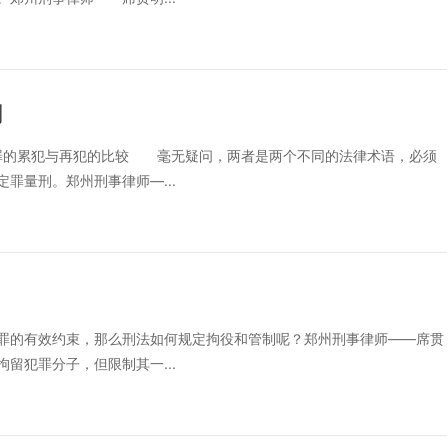
别
的累犯与再犯的比较 毫无疑问，两者是两个不同的法律术语，必须
罪量刑。郑州刑事律师—...
的有效约束，那么刑法如何规定拘役和管制呢？郑州刑事律师——席贯
犯罪分子，但限制其一...