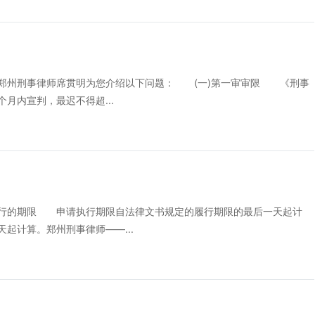
州刑事律师席贯明为您介绍以下问题： (一)第一审审限 《刑事
月内宣判，最迟不得超...
的期限 申请执行期限自法律文书规定的履行期限的最后一天起计
起计算。郑州刑事律师——...