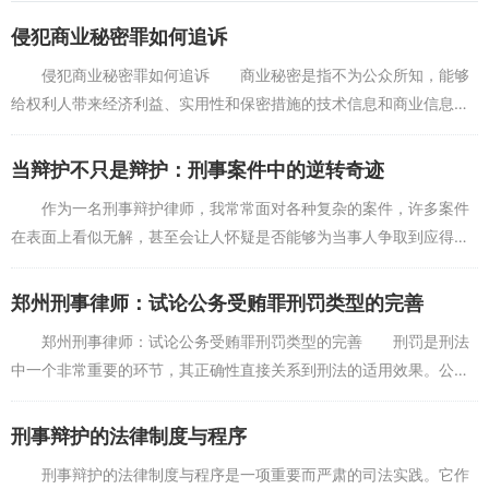
侵犯商业秘密罪如何追诉
侵犯商业秘密罪如何追诉 商业秘密是指不为公众所知，能够
给权利人带来经济利益、实用性和保密措施的技术信息和商业信息。
为了加强对知识产权的保护，1997年刑法增加了侵犯商业秘密罪的新
规定，即个人或者...
当辩护不只是辩护：刑事案件中的逆转奇迹
作为一名刑事辩护律师，我常常面对各种复杂的案件，许多案件
在表面上看似无解，甚至会让人怀疑是否能够为当事人争取到应得的
公正。然而，这正是法律的魅力所在——它往往充满了未知的可能性
和逆转的机会。今天，...
郑州刑事律师：试论公务受贿罪刑罚类型的完善
郑州刑事律师：试论公务受贿罪刑罚类型的完善 刑罚是刑法
中一个非常重要的环节，其正确性直接关系到刑法的适用效果。公务
受贿罪的刑罚类型应当适当补充和限制，并结合各种影响犯罪法定刑
罚的情节进行量刑。 ...
刑事辩护的法律制度与程序
刑事辩护的法律制度与程序是一项重要而严肃的司法实践。它作